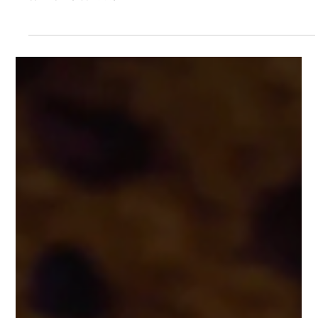
CUIDE-SE BEM, DO BOTICÁRIO, LANÇA
LINHA DE CUIDADOS CORPORAIS
INSPIRADA EM AROMAS DE FRUTAS
Com portfólio repleto de fragrâncias, cores e texturas, o
lançamento traz leveza e diversão em uma variedade de itens
com fórmulas 100%...