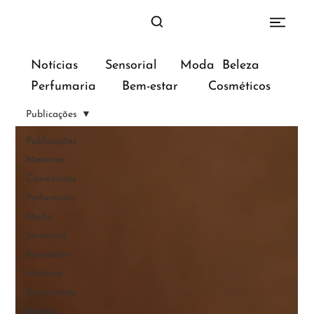
Sensorial
Moda
Beleza
Notícias
Bem-estar
Perfumaria
Cosméticos
Publicações
Publicações
Matérias
Cosméticos
Perfumaria
Moda
Sensorial
Bem-estar
Notícias
Entrevistas
Beleza