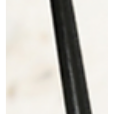
CAFÉS ESPECIAIS E SUAS NOTAS
SENSORIAIS - PROGRAMA CÁ ENTRE NÓS
Você gosta de cafés? Bem, eu simplesmente amo e
recentemente passei por uma experiência incrível com cafés
especiais na Sensory Coffee...