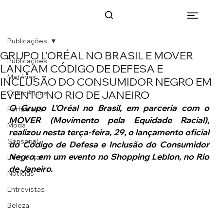
Publicações
GRUPO L’ORÉAL NO BRASIL E MOVER
Publicações
LANÇAM CÓDIGO DE DEFESA E
Matérias
INCLUSÃO DO CONSUMIDOR NEGRO EM
EVENTO NO RIO DE JANEIRO
Cosméticos
O Grupo L’Oréal no Brasil, em parceria com o 
Perfumaria
MOVER (Movimento pela Equidade Racial), 
Moda
realizou nesta terça-feira, 29, o lançamento oficial 
Sensorial
do Código de Defesa e Inclusão do Consumidor 
Negro, em um evento no Shopping Leblon, no Rio 
Bem-estar
de Janeiro.
Notícias
Entrevistas
Beleza