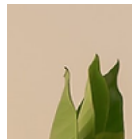
FLORESTAS BRASILEIRAS
A temática do Natal Vintage 2023 nos leva a uma expedição
pela história da Granado e do Rio de Janeiro Inspirada na
riqueza da flora...