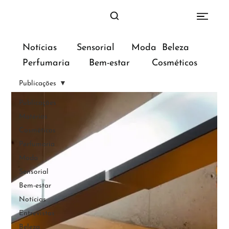
Sensorial
Moda
Beleza
Notícias
Bem-estar
Perfumaria
Cosméticos
Publicações
Publicações
Matérias
Cosméticos
Perfumaria
Moda
Sensorial
Bem-estar
Notícias
Entrevistas
Beleza