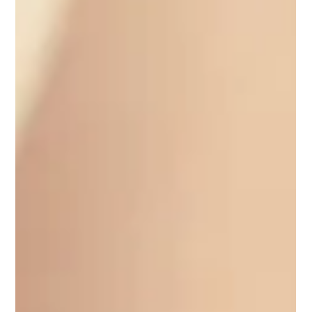
Celebrando a estação mais esperada do ano, as fragrâncias
capturam a alma do verão em cada momento inesquecível A
Maracujá Brasil...