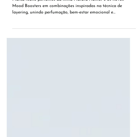
Qual o seu humor hoje? Natura sugere
combinações de fragrâncias para criar o mood
ideal
Marca reúne perfumes da linha Natura Humor e os novos
Mood Boosters em combinações inspiradas na técnica de
layering, unindo perfumação, bem-estar emocional e
neurociência para diferentes momentos do dia.