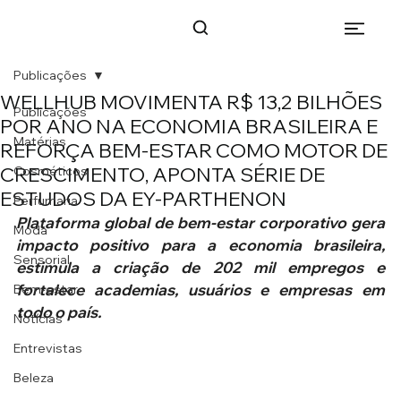
Publicações
WELLHUB MOVIMENTA R$ 13,2 BILHÕES
Publicações
POR ANO NA ECONOMIA BRASILEIRA E
Matérias
REFORÇA BEM-ESTAR COMO MOTOR DE
CRESCIMENTO, APONTA SÉRIE DE
Cosméticos
ESTUDOS DA EY-PARTHENON
Perfumaria
Plataforma global de bem-estar corporativo gera 
Moda
impacto positivo para a economia brasileira, 
Sensorial
estimula a criação de 202 mil empregos e 
fortalece academias, usuários e empresas em 
Bem-estar
todo o país.
Notícias
Entrevistas
Beleza