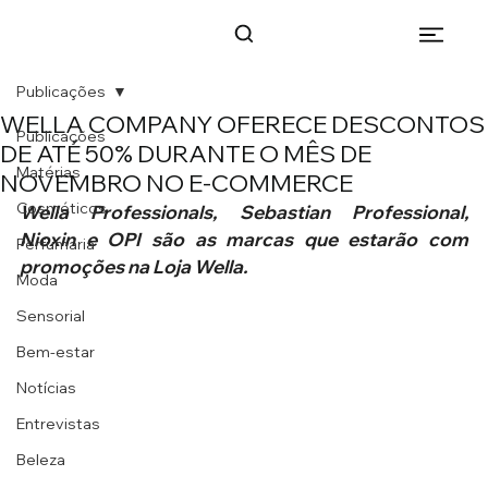
Publicações
WELLA COMPANY OFERECE DESCONTOS
Publicações
DE ATÉ 50% DURANTE O MÊS DE
Matérias
NOVEMBRO NO E-COMMERCE
Cosméticos
Wella Professionals, Sebastian Professional, 
Nioxin e OPI são as marcas que estarão com 
Perfumaria
promoções na Loja Wella. 
Moda
Sensorial
Bem-estar
Notícias
Entrevistas
Beleza