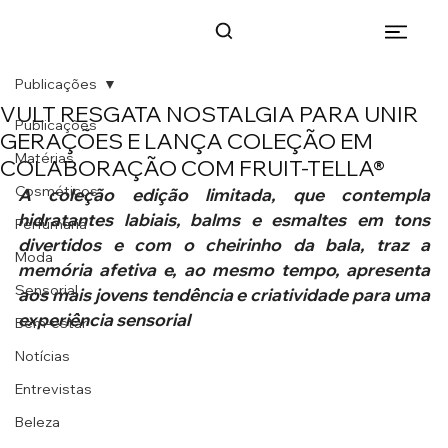
Publicações
VULT RESGATA NOSTALGIA PARA UNIR
Publicações
GERAÇÕES E LANÇA COLEÇÃO EM
Matérias
COLABORAÇÃO COM FRUIT-TELLA®
Cosméticos
A coleção edição limitada, que contempla 
hidratantes labiais, balms e esmaltes em tons 
Perfumaria
divertidos e com o cheirinho da bala, traz a 
Moda
memória afetiva e, ao mesmo tempo, apresenta 
Sensorial
aos mais jovens tendência e criatividade para uma 
experiência sensorial
Bem-estar
Notícias
Entrevistas
Beleza