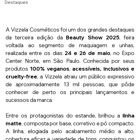
Destaques
A Vizzela Cosméticos foi um dos grandes destaques 
da terceira edição da 
Beauty Show 2025
, feira 
voltada ao segmento de maquiagem e unhas, 
realizada entre os dias 
24 e 26 de maio
, no Expo 
Center Norte, em São Paulo. Conhecida por seus 
produtos 
100% veganos
, 
acessíveis, inclusivos e 
cruelty-free
, a Vizzela atraiu um público expressivo 
de aproximadamente 13 mil pessoas, que pôde 
conhecer de perto os principais lançamentos e 
sucessos da marca.
Entre os protagonistas do estande, brilhou a 
linha 
matte
, composta por base, corretivo e pó compacto. 
A linha, elogiada pelo acabamento médio a alto, 
cobertura eficaz e variedade de tons, conquistou os 