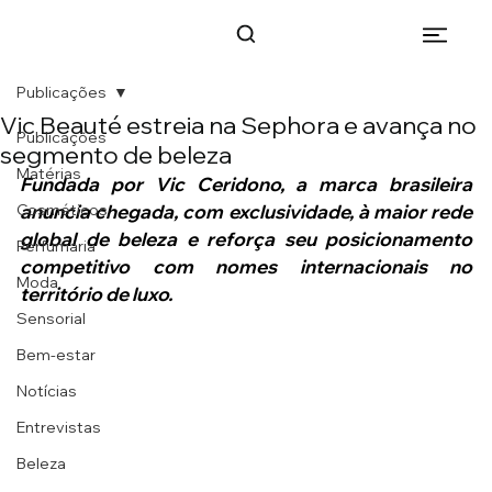
Publicações
Vic Beauté estreia na Sephora e avança no
Publicações
segmento de beleza
Matérias
Fundada por Vic Ceridono, a marca brasileira 
Cosméticos
anuncia chegada, com exclusividade, à maior rede 
global de beleza e reforça seu posicionamento 
Perfumaria
competitivo com nomes internacionais no 
Moda
território de luxo.
Sensorial
Bem-estar
Notícias
Entrevistas
Beleza