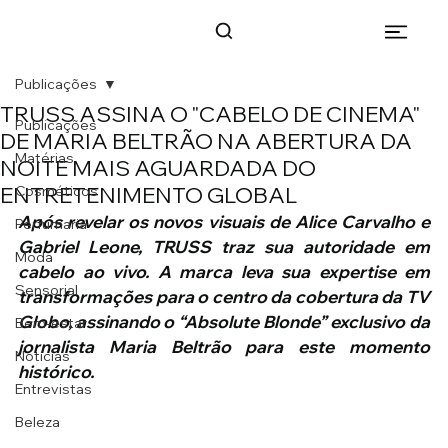
Publicações
TRUSS ASSINA O "CABELO DE CINEMA"
Publicações
DE MARIA BELTRÃO NA ABERTURA DA
Matérias
NOITE MAIS AGUARDADA DO
ENTRETENIMENTO GLOBAL
Cosméticos
Após revelar os novos visuais de Alice Carvalho e 
Perfumaria
Gabriel Leone, TRUSS traz sua autoridade em 
Moda
cabelo ao vivo. A marca leva sua expertise em 
Sensorial
transformações para o centro da cobertura da TV 
Globo, assinando o “Absolute Blonde” exclusivo da 
Bem-estar
jornalista Maria Beltrão para este momento 
Notícias
histórico.
Entrevistas
Beleza