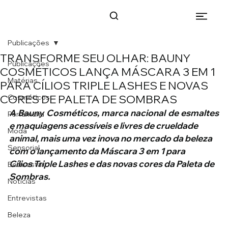
Publicações
TRANSFORME SEU OLHAR: BAUNY
Publicações
COSMÉTICOS LANÇA MÁSCARA 3 EM 1
Matérias
PARA CÍLIOS TRIPLE LASHES E NOVAS
CORES DE PALETA DE SOMBRAS
Cosméticos
A Bauny Cosméticos, marca nacional de esmaltes 
Perfumaria
e maquiagens acessíveis e livres de crueldade
Moda
animal, mais uma vez inova no mercado da beleza 
Sensorial
com o lançamento da Máscara 3 em 1 para
Cílios Triple Lashes e das novas cores da Paleta de 
Bem-estar
Sombras.
Notícias
Entrevistas
Beleza