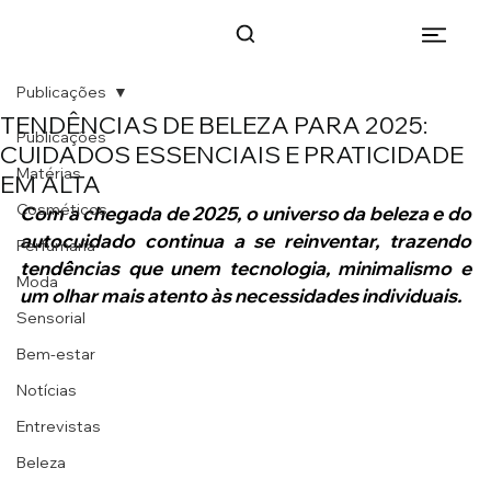
Publicações
TENDÊNCIAS DE BELEZA PARA 2025:
Publicações
CUIDADOS ESSENCIAIS E PRATICIDADE
Matérias
EM ALTA
Cosméticos
Com a chegada de 2025, o universo da beleza e do 
autocuidado continua a se reinventar, trazendo 
Perfumaria
tendências que unem tecnologia, minimalismo e 
Moda
um olhar mais atento às necessidades individuais.
Sensorial
Bem-estar
Notícias
Entrevistas
Beleza