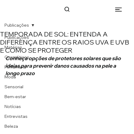
Publicações
TEMPORADA DE SOL: ENTENDA A
Publicações
DIFERENÇA ENTRE OS RAIOS UVA E UVB
Matérias
E COMO SE PROTEGER
Cosméticos
Conheça opções de protetores solares que são 
ideias para prevenir danos causados na pele a 
Perfumaria
longo prazo
Moda
Sensorial
Bem-estar
Notícias
Entrevistas
Beleza