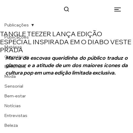
Publicações
TANGLE TEEZER LANÇA EDIÇÃO
Publicações
ESPECIAL INSPIRADA EM O DIABO VESTE
Matérias
PRADA
Cosméticos
Marca de escovas queridinha do público traduz o 
glamour e a atitude de um dos maiores ícones da 
Perfumaria
cultura pop em uma edição limitada exclusiva.
Moda
Sensorial
Bem-estar
Notícias
Entrevistas
Beleza