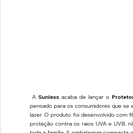
 A 
Sunless
 acaba de lançar o 
Proteto
pensado para os consumidores que se ex
lazer. O produto foi desenvolvido com fil
proteção contra os raios UVA e UVB, não
toda a família. A embalagem compacta e