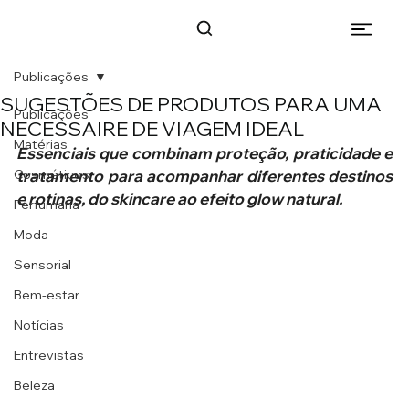
Publicações
SUGESTÕES DE PRODUTOS PARA UMA
Publicações
NECESSAIRE DE VIAGEM IDEAL
Matérias
Essenciais que combinam proteção, praticidade e 
Cosméticos
tratamento para acompanhar diferentes destinos 
e rotinas, do skincare ao efeito glow natural.
Perfumaria
Moda
Sensorial
Bem-estar
Notícias
Entrevistas
Beleza