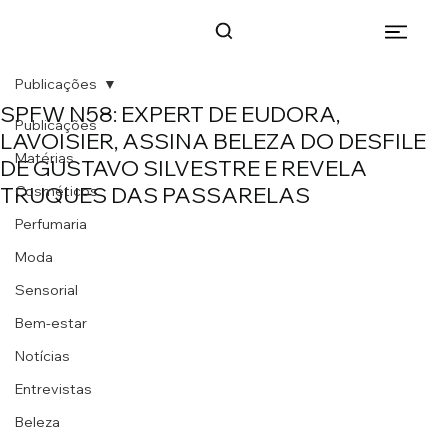
Publicações
SPFW N58: EXPERT DE EUDORA,
Publicações
LAVOISIER, ASSINA BELEZA DO DESFILE
Matérias
DE GUSTAVO SILVESTRE E REVELA
TRUQUES DAS PASSARELAS
Cosméticos
Perfumaria
Moda
Sensorial
Bem-estar
Notícias
Entrevistas
Beleza