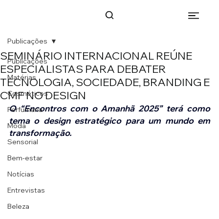
Publicações
SEMINÁRIO INTERNACIONAL REÚNE
Publicações
ESPECIALISTAS PARA DEBATER
Matérias
TECNOLOGIA, SOCIEDADE, BRANDING E
CMF NO DESIGN
Cosméticos
O “Encontros com o Amanhã 2025” terá como 
Perfumaria
tema o design estratégico para um mundo em 
Moda
transformação.
Sensorial
Bem-estar
Notícias
Entrevistas
Beleza