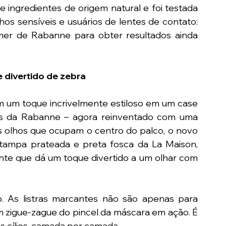
ngredientes de origem natural e foi testada 
os sensíveis e usuários de lentes de contato: 
r de Rabanne para obter resultados ainda 
 divertido de zebra
um toque incrivelmente estiloso em um case 
cos da Rabanne – agora reinventado com uma 
s olhos que ocupam o centro do palco, o novo 
tampa prateada e preta fosca da La Maison, 
te que dá um toque divertido a um olhar com 
As listras marcantes não são apenas para 
 zigue-zague do pincel da máscara em ação. É 
 cílios, camada por camada.