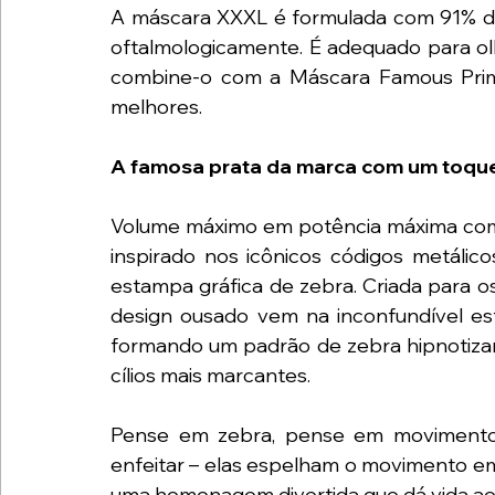
A máscara XXXL é formulada com 91% de i
oftalmologicamente. É adequado para olh
combine-o com a Máscara Famous Prime
melhores.
A famosa prata da marca com um toque
Volume máximo em potência máxima com 
inspirado nos icônicos códigos metáli
estampa gráfica de zebra. Criada para o
design ousado vem na inconfundível es
formando um padrão de zebra hipnotizan
cílios mais marcantes.
Pense em zebra, pense em movimento. 
enfeitar – elas espelham o movimento em
uma homenagem divertida que dá vida aos