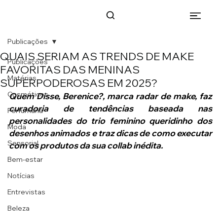
Publicações
QUAIS SERIAM AS TRENDS DE MAKE
Publicações
FAVORITAS DAS MENINAS
Matérias
SUPERPODEROSAS EM 2025?
Cosméticos
Quem Disse, Berenice?, marca radar de make, faz 
curadoria de tendências baseada nas 
Perfumaria
personalidades do trio feminino queridinho dos 
Moda
desenhos animados e traz dicas de como executar 
Sensorial
com os produtos da sua collab inédita.
Bem-estar
Notícias
Entrevistas
Beleza