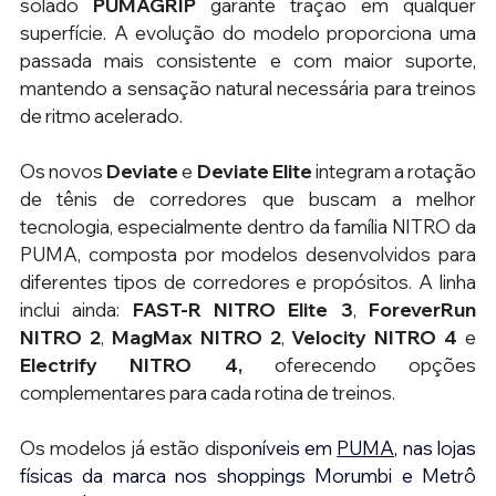
solado 
PUMAGRIP
 garante tração em qualquer 
superfície. A evolução do modelo proporciona uma 
passada mais consistente e com maior suporte, 
mantendo a sensação natural necessária para treinos 
de ritmo acelerado. 
Os novos 
Deviate
 e 
Deviate Elite
 integram a rotação 
de tênis de corredores que buscam a melhor 
tecnologia, especialmente dentro da família NITRO da 
PUMA, composta por modelos desenvolvidos para 
diferentes tipos de corredores e propósitos. A linha 
inclui ainda: 
FAST-R NITRO Elite 3
, 
ForeverRun 
NITRO 2
, 
MagMax NITRO 2
, 
Velocity NITRO 4
 e 
Electrify NITRO 4, 
oferecendo opções 
complementares para cada rotina de treinos. 
Os modelos já estão disp
oníveis em 
PUMA
, nas lojas 
físicas da marca nos shoppings Morumbi e Metrô 