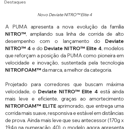
Destaques
Novo Deviate NITRO™ Elite 4
A PUMA apresenta a nova evolução da família 
NITRO™
, ampliando sua linha de corrida de alto 
desempenho com o lançamento do 
Deviate 
NITRO™ 4
 e do 
Deviate NITRO™ Elite 4
, modelos 
que reforçam a posição da PUMA como pioneira em 
velocidade e inovação, sustentada pela tecnologia 
NITROFOAM™
 da marca, a melhor da categoria. 
Projetado para corredores que buscam máxima 
velocidade, o 
Deviate NITRO™ Elite 4
 está ainda 
mais leve e eficiente, graças ao amortecimento 
NITROFOAM™ ELITE
 aprimorado, que entrega uma 
corrida mais suave, responsiva e estável em distâncias 
de prova. Ainda mais leve que seu antecessor (170g x 
194g na numeração 40), o modelo agora apresenta 