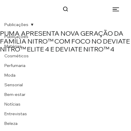
Publicações
PUMA APRESENTA NOVA GERAÇÃO DA
Publicações
FAMÍLIA NITRO™ COM FOCO NO DEVIATE
Matérias
NITRO™ ELITE 4 E DEVIATE NITRO™ 4
Cosméticos
Perfumaria
Moda
Sensorial
Bem-estar
Notícias
Entrevistas
Beleza