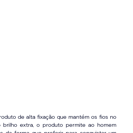
uto de alta fixação que mantém os fios no 
o brilho extra, o produto permite ao homem 
 da forma que preferir para conquistar um 