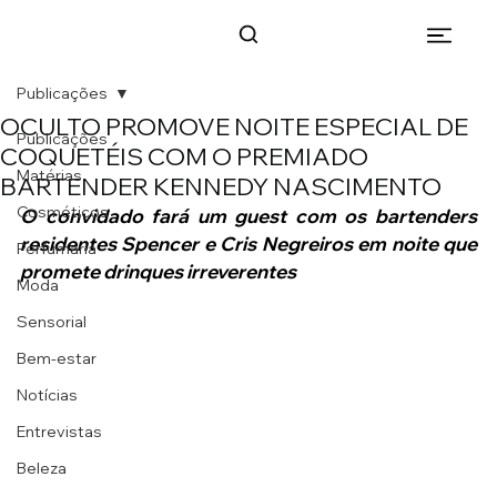
Publicações
OCULTO PROMOVE NOITE ESPECIAL DE
Publicações
COQUETÉIS COM O PREMIADO
Matérias
BARTENDER KENNEDY NASCIMENTO
Cosméticos
O convidado fará um guest com os bartenders 
residentes Spencer e Cris Negreiros em noite que 
Perfumaria
promete drinques irreverentes
Moda
Sensorial
Bem-estar
Notícias
Entrevistas
Beleza