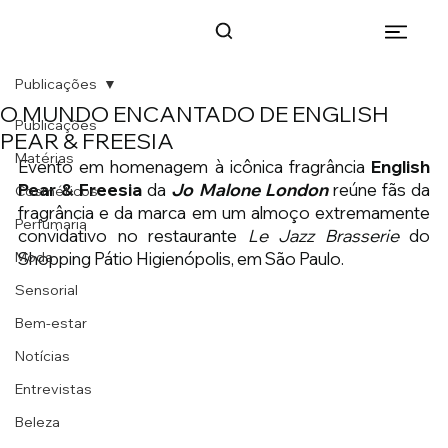
Publicações
O MUNDO ENCANTADO DE ENGLISH
Publicações
PEAR & FREESIA
Matérias
Evento em homenagem à icônica fragrância 
English 
Pear & Freesia
 da 
Jo Malone London
 reúne fãs da 
Cosméticos
fragrância e da marca em um almoço extremamente 
Perfumaria
convidativo no restaurante 
Le Jazz Brasserie
 do 
Moda
Shopping Pátio Higienópolis, em São Paulo.
Sensorial
Bem-estar
Notícias
Entrevistas
Beleza