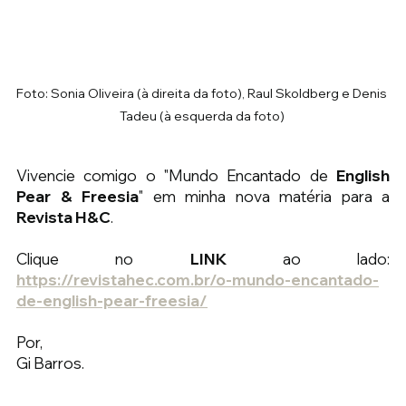
Foto: Sonia Oliveira (à direita da foto), Raul Skoldberg e Denis 
Tadeu (à esquerda da foto) 
Vivencie comigo o "Mundo Encantado de 
English 
Pear & Freesia
" em minha nova matéria para a 
Revista H&C
.
Clique no 
LINK
 ao lado:
https://revistahec.com.br/o-mundo-encantado-
de-english-pear-freesia/
Por,
Gi Barros.