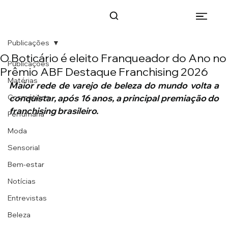
Publicações
O Boticário é eleito Franqueador do Ano no
Publicações
Prêmio ABF Destaque Franchising 2026
Matérias
Maior rede de varejo de beleza do mundo volta a 
Cosméticos
conquistar, após 16 anos, a principal premiação do 
franchising brasileiro.
Perfumaria
Moda
Sensorial
Bem-estar
Notícias
Entrevistas
Beleza