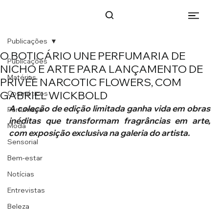
Publicações
O BOTICÁRIO UNE PERFUMARIA DE
Publicações
NICHO E ARTE PARA LANÇAMENTO DE
Matérias
PRIVÉE NARCOTIC FLOWERS, COM
GABRIEL WICKBOLD
Cosméticos
A coleção de edição limitada ganha vida em obras 
Perfumaria
inéditas que transformam fragrâncias em arte, 
Moda
com exposição exclusiva na galeria do artista.
Sensorial
Bem-estar
Notícias
Entrevistas
Beleza