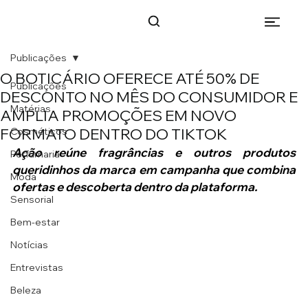
Publicações
O BOTICÁRIO OFERECE ATÉ 50% DE
Publicações
DESCONTO NO MÊS DO CONSUMIDOR E
Matérias
AMPLIA PROMOÇÕES EM NOVO
FORMATO DENTRO DO TIKTOK
Cosméticos
Ação reúne fragrâncias e outros produtos 
Perfumaria
queridinhos da marca em campanha que combina 
Moda
ofertas e descoberta dentro da plataforma.
Sensorial
Bem-estar
Notícias
Entrevistas
Beleza