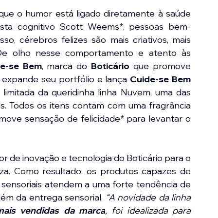
ue o humor está ligado diretamente à saúde 
tista cognitivo Scott Weems*, pessoas bem-
o, cérebros felizes são mais criativos, mais 
 De olho nesse comportamento e atento às 
de-se Bem
, marca do 
Boticário
 que promove 
expande seu portfólio e lança 
Cuide-se Bem 
 limitada da queridinha linha Nuvem, uma das 
s. Todos os itens contam com uma fragrância 
ove sensação de felicidade* para levantar o 
r de inovação e tecnologia do Boticário para o 
a. Como resultado, os produtos capazes de 
sensoriais atendem a uma forte tendência de 
ém da entrega sensorial. 
“A novidade da linha 
mais vendidas da marca
, foi idealizada para 