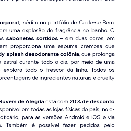
corporal
, inédito no portfólio de Cuide-se Bem, 
m uma explosão de fragrância no banho. O 
os 
sabonetes sortidos
 – em duas cores, em 
tem proporciona uma espuma cremosa que 
y splash desodorante colônia
, que prolonga 
 astral durante todo o dia, por meio de uma 
e explora todo o frescor da linha. Todos os 
rcentagens de ingredientes naturais e cruelty 
Nuvem de Alegria
 está com 
20% de desconto 
isponível em todas as lojas físicas do país, no e-
cário, para as versões Android e iOS e via 
o. Também é possível fazer pedidos pelo 