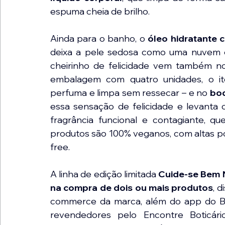
espuma cheia de brilho. 
Ainda para o banho, o 
óleo hidratante 
deixa a pele sedosa como uma nuvem e
cheirinho de felicidade vem também n
embalagem com quatro unidades, o i
perfuma e limpa sem ressecar – e no 
bod
essa sensação de felicidade e levanta o
fragrância funcional e contagiante, qu
produtos são 100% veganos, com altas po
free. 
A linha de edição limitada 
Cuide-se Bem 
na compra de dois ou mais produtos
, d
commerce da marca, além do app do Boti
revendedores pelo Encontre Boticári