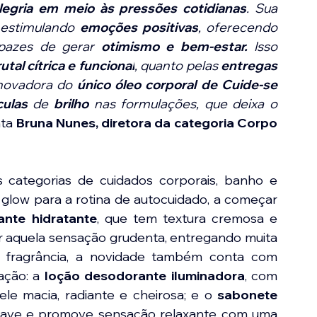
legria em meio às pressões cotidianas
. Sua 
 estimulando 
emoções positivas
, oferecendo 
apazes de gerar 
otimismo e bem-estar.
 Isso 
utal cítrica e funcional
, quanto pelas 
entregas 
novadora do 
único óleo corporal de Cuide-se 
culas
 de 
brilho 
nas formulações, que deixa o 
ta 
Bruna Nunes, diretora da categoria Corpo 
 categorias de cuidados corporais, banho e 
glow para a rotina de autocuidado, a começar 
nte hidratante
, que tem textura cremosa e 
 aquela sensação grudenta, entregando muita 
 fragrância, a novidade também conta com 
ção: a 
loção desodorante iluminadora
, com 
ele macia, radiante e cheirosa; e o 
sabonete 
uave e promove sensação relaxante com uma 