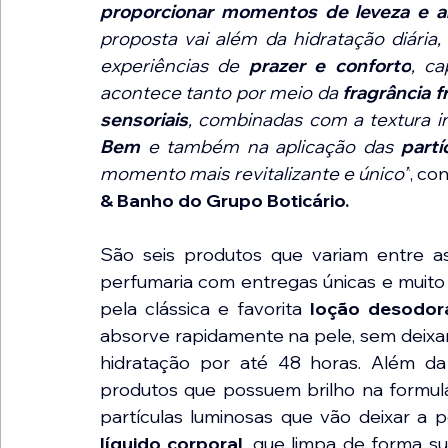
proporcionar momentos de leveza e a
proposta vai além da hidratação diária,
experiências de 
prazer e conforto
, c
acontece tanto por meio da 
fragrância fr
sensoriais
, combinadas com a textura i
Bem 
e também na aplicação das 
partí
momento mais revitalizante e único”
, con
& Banho do Grupo Boticário.  
São seis produtos que variam entre as
perfumaria com entregas únicas e muito 
pela clássica e favorita 
loção desodora
absorve rapidamente na pele, sem deixar
hidratação por até 48 horas. Além da
produtos que possuem brilho na formula
partículas luminosas que vão deixar a p
líquido corporal
,
que limpa de forma s