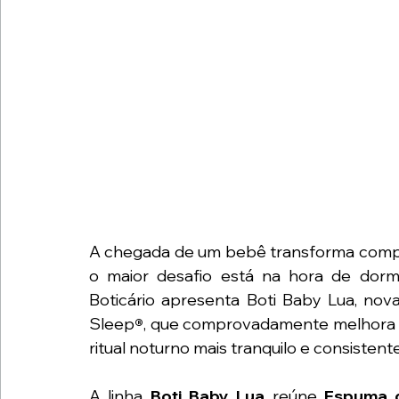
A chegada de um bebê transforma complet
o maior desafio está na hora de dormir
Boticário apresenta Boti Baby Lua, nov
Sleep
®
, que comprovadamente melhora o
ritual noturno mais tranquilo e consistente
A linha 
Boti Baby Lua
 reúne
 Espuma d