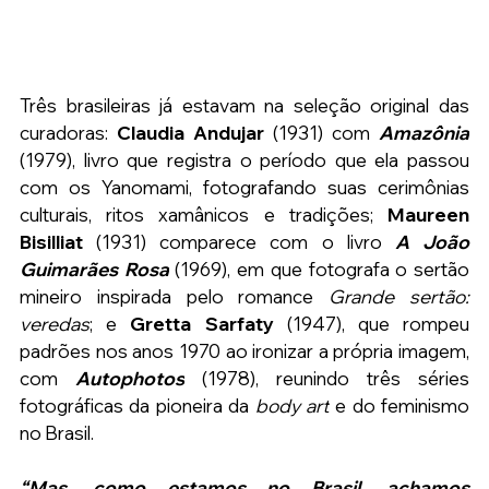
Três brasileiras já estavam na seleção original das 
curadoras: 
Claudia Andujar 
(1931) com 
Amazônia
(1979), livro que registra o período que ela passou 
com os Yanomami, fotografando suas cerimônias 
culturais, ritos xamânicos e tradições; 
Maureen 
Bisilliat 
(1931) comparece com o livro 
A João 
Guimarães Rosa
 (1969), em que fotografa o sertão 
mineiro inspirada pelo romance 
Grande sertão: 
veredas
; e 
Gretta Sarfaty
 (1947), que rompeu 
padrões nos anos 1970 ao ironizar a própria imagem, 
com 
Autophotos
 (1978), reunindo três séries 
fotográficas da pioneira da 
body art
 e do feminismo 
no Brasil.
“Mas, 
como estamos no Brasil, achamos 