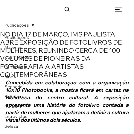
Publicações
NO DIA 17 DE MARÇO, IMS PAULISTA
Publicações
ABRE EXPOSIÇÃO DE FOTOLIVROS DE
Matérias
MULHERES, REUNINDO CERCA DE 100
VOLUMES DE PIONEIRAS DA
Cosméticos
FOTOGRAFIA A ARTISTAS
Perfumaria
CONTEMPORÂNEAS
Moda
Concebida em colaboração com a organização 
Sensorial
10x10 Photobooks, a mostra ficará em cartaz na 
Bem-estar
Biblioteca do centro cultural. A exposição 
apresenta uma história do fotolivro contada a 
Notícias
partir de mulheres que ajudaram a definir a cultura 
Entrevistas
visual dos últimos dois séculos.
Beleza