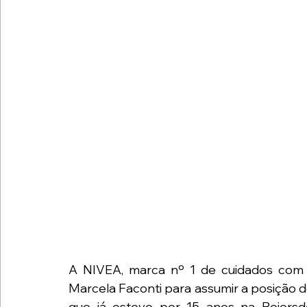
A NIVEA, marca nº 1 de cuidados com 
Marcela Faconti para assumir a posição d
que já esteve por 15 anos na Beiersd