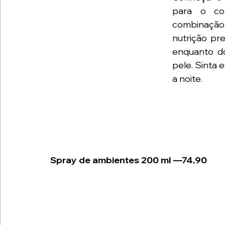
para o co
combinação 
nutrição pre
enquanto do
pele. Sinta 
a noite.
Spray de ambientes 200 ml —74,90