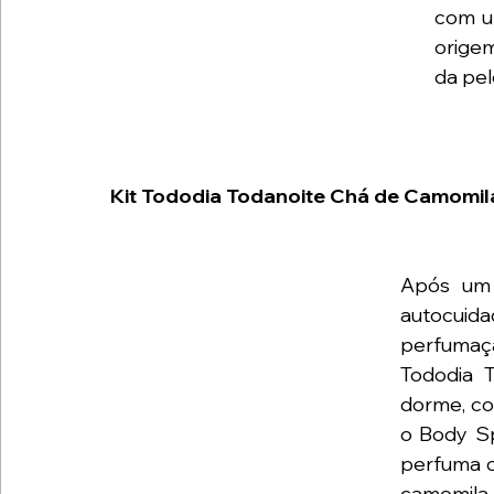
com u
origem
da pel
Kit Tododia Todanoite Chá de Camomila
Após um 
autocui
perfumaç
Tododia 
dorme, co
o Body Sp
perfuma o
camomila 