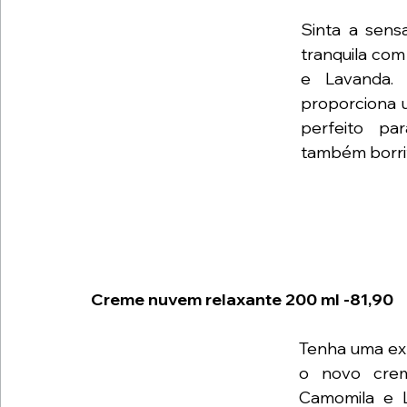
Sinta a sens
tranquila co
e Lavanda. 
proporciona u
perfeito pa
também borrif
Creme nuvem relaxante 200 ml -81,90
Tenha uma exp
o novo crem
Camomila e L