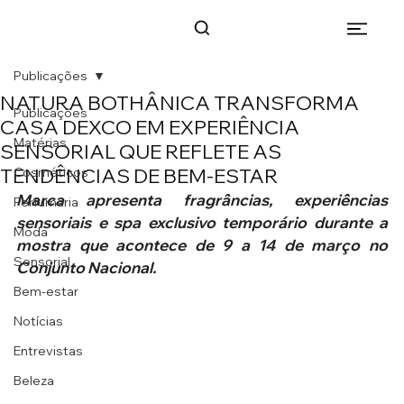
Publicações
NATURA BOTHÂNICA TRANSFORMA
Publicações
CASA DEXCO EM EXPERIÊNCIA
Matérias
SENSORIAL QUE REFLETE AS
TENDÊNCIAS DE BEM-ESTAR
Cosméticos
Marca apresenta fragrâncias, experiências 
Perfumaria
sensoriais e spa exclusivo temporário durante a 
Moda
mostra que acontece de 9 a 14 de março no 
Sensorial
Conjunto Nacional.
Bem-estar
Notícias
Entrevistas
Beleza