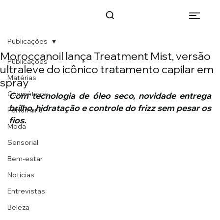
Publicações
Moroccanoil lança Treatment Mist, versão
Publicações
ultraleve do icônico tratamento capilar em
Matérias
spray
Cosméticos
Com tecnologia de óleo seco, novidade entrega 
brilho, hidratação e controle do frizz sem pesar os 
Perfumaria
fios.
Moda
Sensorial
Bem-estar
Notícias
Entrevistas
Beleza