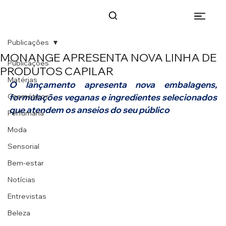
Publicações
MONANGE APRESENTA NOVA LINHA DE
Publicações
PRODUTOS CAPILAR
Matérias
O lançamento apresenta nova embalagens, 
Cosméticos
formulações veganas e ingredientes selecionados 
que atendem os anseios do seu público
Perfumaria
Moda
Sensorial
Bem-estar
Notícias
Entrevistas
Beleza