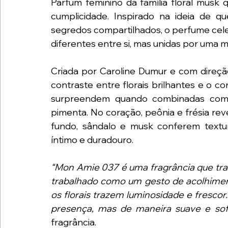
Parfum feminino da família floral musk 
cumplicidade. Inspirado na ideia de q
segredos compartilhados, o perfume cele
diferentes entre si, mas unidas por uma m
Criada por Caroline Dumur e com direção 
contraste entre florais brilhantes e o c
surpreendem quando combinadas com a 
pimenta. No coração, peônia e frésia rev
fundo, sândalo e musk conferem textur
íntimo e duradouro.
“Mon Amie 037 é uma fragrância que trad
trabalhado como um gesto de acolhimen
os florais trazem luminosidade e fresco
presença, mas de maneira suave e sofi
fragrância.