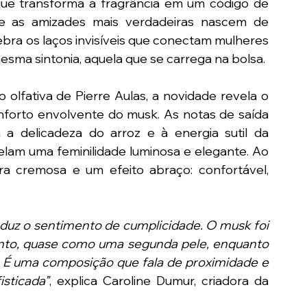
que transforma a fragrância em um código de 
ue as amizades mais verdadeiras nascem de 
bra os laços invisíveis que conectam mulheres 
esma sintonia, aquela que se carrega na bolsa. 
olfativa de Pierre Aulas, a novidade revela o 
onforto envolvente do musk. As notas de saída 
delicadeza do arroz e à energia sutil da 
elam uma feminilidade luminosa e elegante. Ao 
a cremosa e um efeito abraço: confortável, 
uz o sentimento de cumplicidade. O musk foi 
to, quase como uma segunda pele, enquanto 
r. É uma composição que fala de proximidade e 
sticada”
, explica Caroline Dumur, criadora da 