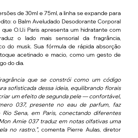
rsões de 30ml e 75ml, a linha se expande para 
dito: o Balm Aveludado Desodorante Corporal 
que O.U.i Paris apresenta um hidratante com 
aduz o lado mais sensorial da fragrância, 
co do musk. Sua fórmula de rápida absorção 
 toque acetinado e macio, como um gesto de 
o do dia.
fragrância que se constrói como um código 
a sofisticada dessa ideia, equilibrando florais 
riar um efeito de segunda pele — confortável, 
mero 037, presente no eau de parfum, faz 
Rio Sena, em Paris, conectando diferentes 
on Amie 037 traduz em notas olfativas uma 
la no rastro.”, 
comenta Pierre Aulas, diretor 