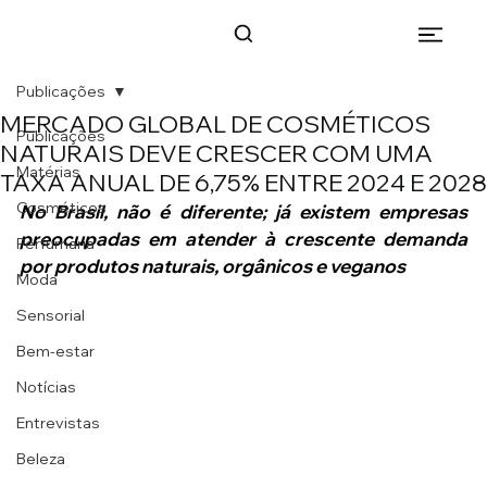
Publicações
MERCADO GLOBAL DE COSMÉTICOS
Publicações
NATURAIS DEVE CRESCER COM UMA
Matérias
TAXA ANUAL DE 6,75% ENTRE 2024 E 2028
Cosméticos
No Brasil, não é diferente; já existem empresas 
preocupadas em atender à crescente demanda 
Perfumaria
por produtos naturais, orgânicos e veganos
Moda
Sensorial
Bem-estar
Notícias
Entrevistas
Beleza