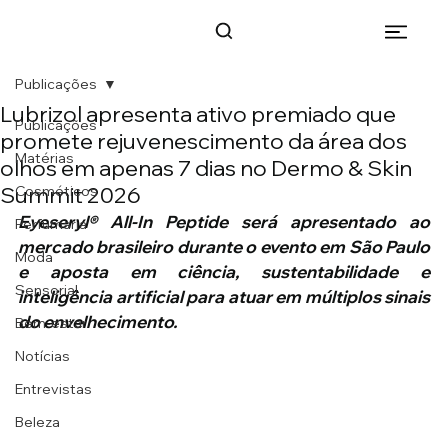
Publicações
Lubrizol apresenta ativo premiado que
Publicações
promete rejuvenescimento da área dos
Matérias
olhos em apenas 7 dias no Dermo & Skin
Summit 2026
Cosméticos
Eyeseryl® All-In Peptide será apresentado ao 
Perfumaria
mercado brasileiro durante o evento em São Paulo 
Moda
e aposta em ciência, sustentabilidade e 
Sensorial
inteligência artificial para atuar em múltiplos sinais 
do envelhecimento.
Bem-estar
Notícias
Entrevistas
Beleza