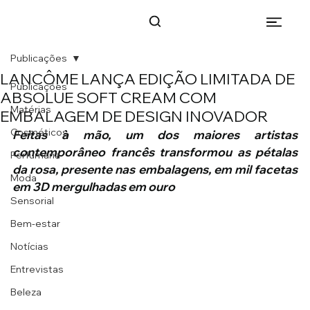
Publicações
LANCÔME LANÇA EDIÇÃO LIMITADA DE
Publicações
ABSOLUE SOFT CREAM COM
Matérias
EMBALAGEM DE DESIGN INOVADOR
Cosméticos
Feitas à mão, um dos maiores artistas 
contemporâneo francês transformou as pétalas 
Perfumaria
da rosa, presente nas embalagens, em mil facetas 
Moda
em 3D mergulhadas em ouro
Sensorial
Bem-estar
Notícias
Entrevistas
Beleza