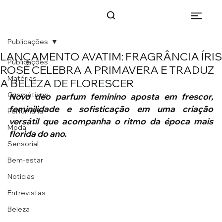
Publicações
LANÇAMENTO AVATIM: FRAGRÂNCIA ÍRIS
Publicações
ROSÉ CELEBRA A PRIMAVERA E TRADUZ
Matérias
A BELEZA DE FLORESCER
Cosméticos
Novo deo parfum feminino aposta em frescor, 
feminilidade e sofisticação em uma criação 
Perfumaria
versátil que acompanha o ritmo da época mais 
Moda
florida do ano.
Sensorial
Bem-estar
Notícias
Entrevistas
Beleza