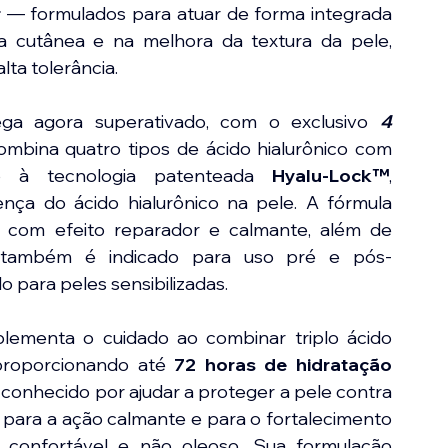
r
 — formulados para atuar de forma integrada 
a cutânea e na melhora da textura da pele, 
ta tolerância.
ga agora superativado, com o exclusivo 
4 
ombina quatro tipos de ácido hialurônico com 
do à tecnologia patenteada 
Hyalu-Lock™
, 
nça do ácido hialurônico na pele. A fórmula 
 com efeito reparador e calmante, além de 
 também é indicado para uso pré e pós-
 para peles sensibilizadas.
lementa o cuidado ao combinar triplo ácido 
 proporcionando até 
72 horas de hidratação 
o conhecido por ajudar a proteger a pele contra 
 para a ação calmante e para o fortalecimento 
confortável e não oleoso. Sua formulação 