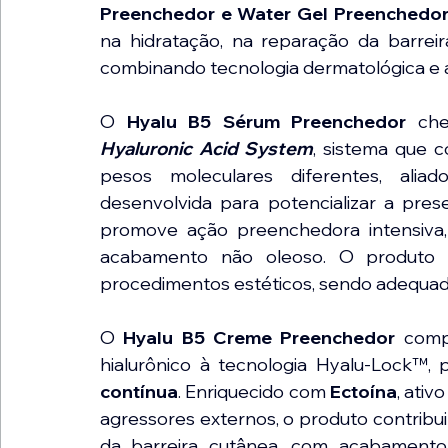
Preenchedor e Water Gel Preenchedo
na hidratação, na reparação da barreir
combinando tecnologia dermatológica e al
O 
Hyalu B5 Sérum Preenchedor
 che
Hyaluronic Acid System
, sistema que c
pesos moleculares diferentes, alia
desenvolvida para potencializar a prese
promove ação preenchedora intensiva,
acabamento não oleoso. O produto
procedimentos estéticos, sendo adequado
O 
Hyalu B5 Creme Preenchedor
 comp
hialurônico à tecnologia Hyalu-Lock™,
contínua
. Enriquecido com 
Ectoína
, ativ
agressores externos, o produto contribui
da barreira cutânea, com acabamento 