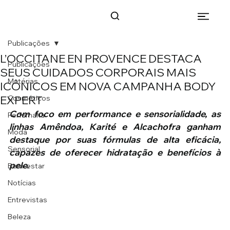
Publicações
L’OCCITANE EN PROVENCE DESTACA
Publicações
SEUS CUIDADOS CORPORAIS MAIS
Matérias
ICÔNICOS EM NOVA CAMPANHA BODY
EXPERT
Cosméticos
Com foco em performance e sensorialidade, as 
Perfumaria
linhas Amêndoa, Karité e Alcachofra ganham 
Moda
destaque por suas fórmulas de alta eficácia, 
Sensorial
capazes de oferecer hidratação e benefícios à 
pele.
Bem-estar
Notícias
Entrevistas
Beleza