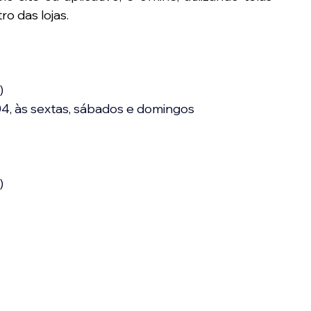
ro das lojas.
)
/04, às sextas, sábados e domingos
)