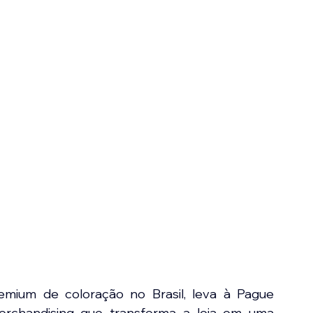
mium de coloração no Brasil, leva à Pague 
rchandising que transforma a loja em uma 