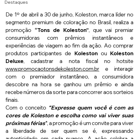
Destaques
De 1º de abril a 30 de junho, Koleston, marca líder no 
segmento premium de coloração no Brasil, realiza a 
promoção 
“Tons de Koleston”
, que vai premiar 
consumidoras com prêmios instantâneos e 
experiências de viagem ao fim da ação. Ao comprar 
produtos participantes de 
Koleston
 ou 
Koleston 
Deluxe
, cadastrar a nota fiscal no hotsite 
www.promocaotonsdekoleston.com.br
 e interagir 
com o premiador instantâneo, a consumidora 
descobre na hora se ganhou um prêmio e ainda 
recebe números da sorte para concorrer aos sorteios 
finais.
Com o conceito
“Expresse quem você é com as 
cores de Koleston e escolha como vai viver suas 
próximas férias”
, a promoção é um convite para viver 
a liberdade de ser quem se é, expressando 
autenticidade em cada nuance. A ação celebra a 