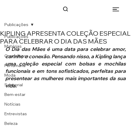
Publicações
KIPLING APRESENTA COLEÇÃO ESPECIAL
Publicações
PARA CELEBRAR O DIA DAS MÃES
Matérias
O Dia das Mães é uma data para celebrar amor, 
Cosméticos
carinho e conexão. Pensando nisso, a Kipling lança 
uma coleção especial com bolsas e mochilas 
Perfumaria
funcionais e em tons sofisticados, perfeitas para 
Moda
presentear as mulheres mais importantes da sua 
Sensorial
vida.
Bem-estar
Notícias
Entrevistas
Beleza