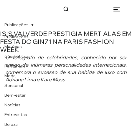
Publicações
ISIS VALVERDE PRESTIGIA MERT ALAS EM
Publicações
FESTA DO GIN71 NA PARIS FASHION
Matérias
WEEK
Cosméticos
O fotógrafo de celebridades, conhecido por ser 
amigo de inúmeras personalidades internacionais, 
Perfumaria
comemora o sucesso de sua bebida de luxo com 
Moda
Adriana Lima e Kate Moss 
Sensorial
Bem-estar
Notícias
Entrevistas
Beleza