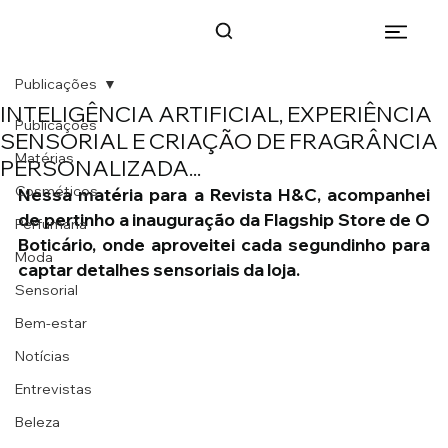
Publicações
INTELIGÊNCIA ARTIFICIAL, EXPERIÊNCIA
Publicações
SENSORIAL E CRIAÇÃO DE FRAGRÂNCIA
Matérias
PERSONALIZADA...
Cosméticos
Nessa matéria para a Revista H&C, acompanhei 
de pertinho a inauguração da Flagship Store de O 
Perfumaria
Boticário, onde aproveitei cada segundinho para 
Moda
captar detalhes sensoriais da loja.
Sensorial
Bem-estar
Notícias
Entrevistas
Beleza