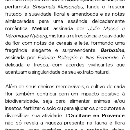
perfumista
 Shyamala Maisondeu
, funde o frescor 
frutado, a suavidade floral e amendoada e as notas 
almiscaradas para uma essência delicadamente 
romântica. 
Melilot
, assinada por 
Julie Massé e 
Véronique Nyberg
, mistura a refrescância e suavidade 
da flor com notas de cereais e leite, formando uma 
fragrância elegante e surpreendente. 
Barbotine
, 
assinada por 
Fabrice Pellegrin
 e
 Ilias Ermendis
, é 
delicada e fresca, com acordes vivificantes que 
acentuam a singularidade de seu extrato natural.
Além de seus cheiros memoráveis, o cultivo de cada 
flor também contribui com um impacto positivo à 
biodiversidade, seja para alimentar animais e/ou 
insetos, fertilizar o solo ou para ajudar os produtores a 
diversificar sua atividade.
 L’Occitane en Provence 
não só revela a riqueza presente na fauna e flora 
francesa, mas também apoia a proteção delas, 