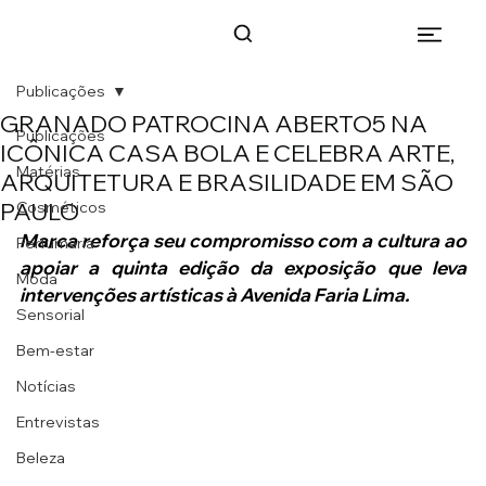
Publicações
GRANADO PATROCINA ABERTO5 NA
Publicações
ICÔNICA CASA BOLA E CELEBRA ARTE,
Matérias
ARQUITETURA E BRASILIDADE EM SÃO
PAULO
Cosméticos
Marca reforça seu compromisso com a cultura ao 
Perfumaria
apoiar a quinta edição da exposição que leva 
Moda
intervenções artísticas à Avenida Faria Lima.
Sensorial
Bem-estar
Notícias
Entrevistas
Beleza